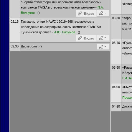
энергий атмосферными черенковскими телескопами
экспе
комплекса ТAIGA в стереоскопическом режиме» -
П.А.
Волчугов
()
Видео
03:30
"Коро
02:15
Гамма-источник HAWC J2019+368: возможность
распр
наблюдения на астрофизическом комплексе TAIGA в
магни
Тункинской долине» -
А.Ю. Разумов
()
Видео
03:40
«Пуль
02:30
Дискуссия ()
облас
«Ломо
03:50
«Разр
ИЗлуч
Г.И. А
04:00
«Быст
низко
Прохо
04:10
Диску