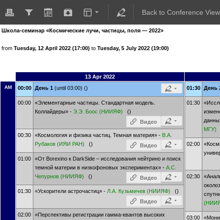
Back to Conference View
Школа-семинар «Космические лучи, частицы, поля — 2022»
from
Tuesday, 12 April 2022 (17:00)
to
Tuesday, 5 July 2022 (19:00)
13 Apr 2022
AM
00:00
День 1
(until 03:00) ()
01:30
День
00:00
«Элементарные частицы. Стандартная модель.
01:30
«Иссл
Коллайдеры» -
Э.Э. Боос
(НИИЯФ)
()
измен
данны
Видео
МГУ)
00:30
«Космология и физика частиц. Темная материя» -
В.А.
Рубаков
(ИЯИ РАН)
()
02:00
«Косм
Видео
униве
01:00
«От Borexino к DarkSide – исследования нейтрино и поиск
темной материи в низкофоновых экспериментах» -
А.С.
Чепурнов
(НИИЯФ)
()
02:30
«Анал
Видео
около
01:30
«Ускорители астрочастиц» -
Л.А. Кузьмичев
(НИИЯФ)
()
спутн
Видео
(НИИ
02:00
«Перспективы регистрации гамма-квантов высоких
03:00
«Мони